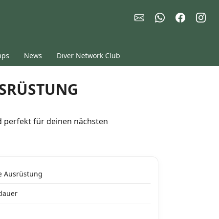
mps
News
Diver Network Club
USRÜSTUNG
d perfekt für deinen nächsten
e Ausrüstung
tdauer