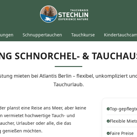
tungen
Schnuppertauchen
Tauchkurse
Kindertauchca
NG SCHNORCHEL- & TAUCHA
ung mieten bei Atlantis Berlin – flexibel, unkompliziert un
Tauchurlaub.
er planst eine Reise ans Meer, aber keine
Top-gepflegt
in vermietet hochwertige Tauch- und
Flexible Mie
ucher, Urlauber oder alle, die das
g genießen möchten.
Faire Preise