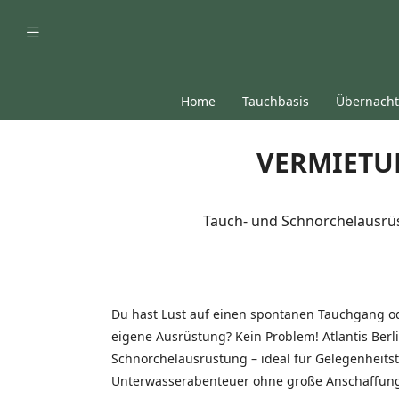
Home
Tauchbasis
Übernach
VERMIETU
Tauch- und Schnorchelausrüst
Du hast Lust auf einen spontanen Tauchgang od
eigene Ausrüstung? Kein Problem! Atlantis Berl
Schnorchelausrüstung – ideal für Gelegenheitsta
Unterwasserabenteuer ohne große Anschaffun