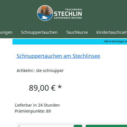
tungen
Schnuppertauchen
Tauchkurse
Kindertauchca
Alle Artikel zeigen a
Schnuppertauchen am Stechlinsee
Artikelnr.: ste-schnupper
89,00 €
*
Lieferbar in 24 Stunden
Prämienpunkte: 89