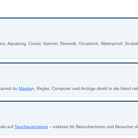
ro, Aqualung, Cressi, Garmin, Divevolk, Orcatorch, Waterproof, Scubaf
kannst du
Maske
n, Regler, Computer und Anzüge direkt in die Hand ne
eals auf
Tauchausrüstung
– exklusiv für Besucherinnen und Besucher 