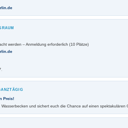
lin.de
GSRAUM
cht werden – Anmeldung erforderlich (10 Plätze)
lin.de
7.
GANZTÄGIG
n Preis!
em Wasserbecken und sichert euch die Chance auf einen spektakulären G